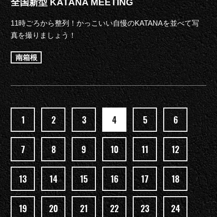
全国新型 KATANA MEETING
11時ごろから整列！かっこいい自慢のKATANAを並べて写
真を撮りましょう！
南箱根
1
2
3
4
5
6
7
8
9
10
11
12
13
14
15
16
17
18
19
20
21
22
23
24