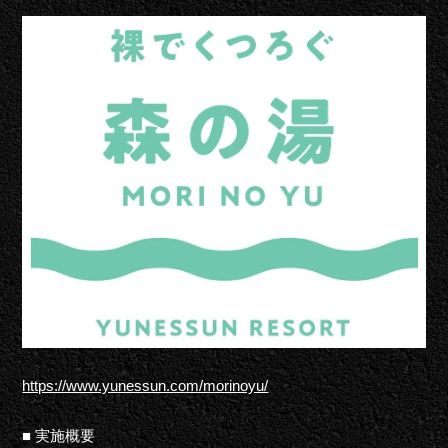
https://www.yunessun.com/morinoyu/
■ 実施概要