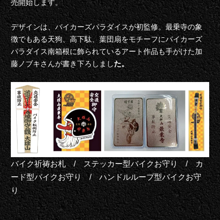
売開始します。
デザインは、バイカーズパラダイスが初監修。最乗寺の象
徴でもある天狗、高下駄、葉団扇をモチーフにバイカーズ
パラダイス南箱根に飾られているアート作品も手がけた加
藤ノブキさんが書き下ろしまし
た。
バイク祈祷お札 / ステッカー型バイクお守り / カ
ード型バイクお守り / ハンドルループ型バイクお守
り