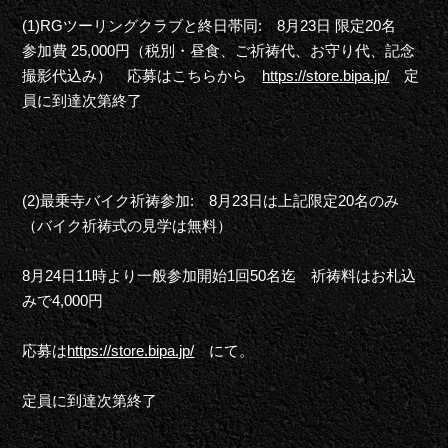
(1)RGツーリングクラブと終日帯同: 8月23日 限定20名
参加費 25,000円（税別・昼食、ご祈祷代、お守り代、記念
撮影代込み） 応募はこちらから
https://store.bipa.jp/
定
員に到達次第終了
(2)最乗寺バイク祈祷参加: 8月23日は上記限定20名のみ
（バイク祈祷式の見学は無料）
8月24日11時より一般参加開始1回50名迄 祈祷料はお札込
みで4,000円
応募は
https://store.bipa.jp/
にて。
定員に到達次第終了