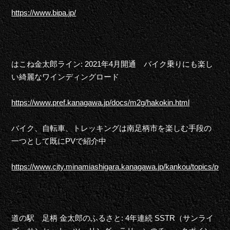
https://www.bipa.jp/
はこね金太郎ライン: 2021年4月開通 バイク乗りにも楽し
い綺麗なワインディングロード
https://www.pref.kanagawa.jp/docs/m2g/hakokin.html
バイク、自転車、トレッキングは南足柄市を楽しむ手段の
一つとして既にPVで紹介中
https://www.city.minamiashigara.kanagawa.jp/kankou/topics/p07
道の駅 足柄 金太郎のふるさと: 4年連続 SSTR（サンライ