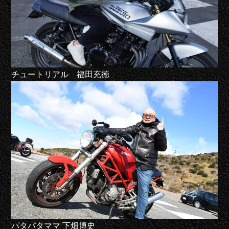
チュートリアル 福田充徳
パタパタママ 下畑博史