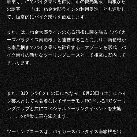
最乗寺」にてバイク乗りを歓待。市の観光施策「箱根から
の誘客」、「はこね金太郎ラインの利用促進」とも連動し
て、恒常的にバイク乗りを歓迎します。
また、はこね金太郎ラインのある箱根に陣を張る「バイカ
ーズパラダイス南箱根」と連携することにより、南箱根か
ら南足柄までバイク乗りを歓迎する一大ゾーンを形成、バ
イク乗りの新たなツーリングコースとして相互に案内して
まいります。
また、819（バイク）の日にちなみ、8月23日（土）にバイ
ク芸人としても著名なレイザーラモンRG率いるRGツーリ
ングクラブと共にスペシャルツーリングイベントを実施
し、この活動に華を添えます。
ツーリングコースは、バイカースパラダイス南箱根を出