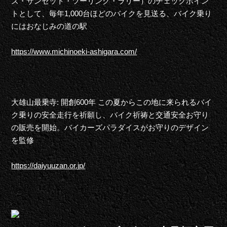
ズ・サンセット・ツーリング・ラリー）のチェックポイン
トとして、毎年1,000台ほどのバイクを見送る、バイク乗り
にはおなじみの道の駅
https://www.michinoeki-ashigara.com/
大雄山最乗寺: 開創600年 この夏からこの地に来られるバイ
ク乗りの安全走行を祈願し、バイク祈祷と交通安全お守り
の販売を開始。バイカーズパラダイスがお守りのデザイン
を監修
https://daiyuuzan.or.jp/