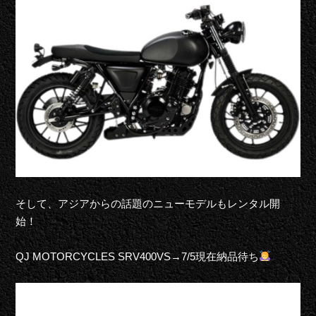
そして、アジアからの
話題のニューモデルも
レンタル開
始
！
QJ MOTOR
CYCLE
S
S
R
V
400
VS→7/5現在納品待ち