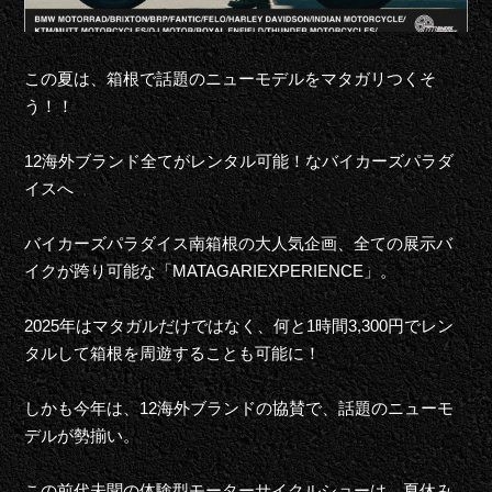
この夏は、
箱根で
話題の
ニューモデル
を
マタガリ
つくそ
う！！
1
2
海外
ブランド
全てがレンタル可能
！な
バイカーズパラダ
イスへ
バイカーズパラダイス南箱根
の
大
人気企画
、
全ての
展示
バ
イクが
跨り可能な
「
MATAGARIEXPERIENCE」
。
2025年
は
マタガル
だけではなく、
何と
1時間3,300円
で
レン
タル
し
て
箱根を周遊
することも
可能
に
！
しかも今年は、12海外ブランド
の
協賛
で
、話題のニューモ
デルが
勢揃い。
この
前代未聞の
体験型モーターサイクルショー
は、
夏休み