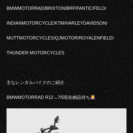
BMWMOTORRAD/
BRIXTON/
BRP/
FANTIC/
FELO/
I
NDIAN
M
OTORCYCLE/
KTM/
H
A
RLEYDAVIDSON/
MUTTMOTORCYCLE
S
/
QJMOTOR/
ROYAL
ENFIELD/
T
HUNDER
MOTORCYCLE
S
主なレンタルバイクのご紹介
BMW
MOTORRAD
R12→7/5現在納品待ち