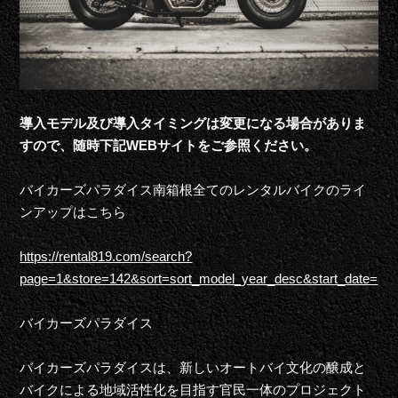
導入モデル及び
導入タイミング
は
変更になる場合がありま
す
ので、随時
下記WEBサイトをご参照ください。
バイカーズパラダイス南箱根
全てのレンタルバイクのライ
ンアップはこちら
https://rental819.com/search?
page=1&store=142&sort=sort_model_year_desc&start_date=
バイカーズパラダイス
バイカーズパラダイスは、新しいオートバイ文化の醸成と
バイクによる地域活性化を目指す官民一体のプロジェクト