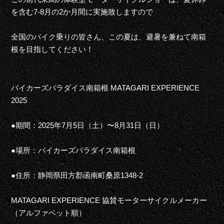
を含む
7-8月
の2か月間に
実施
致し
ますので
全国のバイク乗り
の皆さん、
この夏は
、
避暑
を兼ねて南
箱
根を目指してください！
バイカーズパラダイス
南箱根 MATAGARI EXPERIENCE
2025
●期間：
202
5
年
7
月
5
日
（土）
〜
8
月
3
1
日
（
日
）
●場所：バイカーズパラダイス南箱根
●住所：静岡県田方郡函南町桑原1348-2
MATAGARI EXPERIENCE
協賛
モーターサイクルメーカー
（
アルファベット
順）