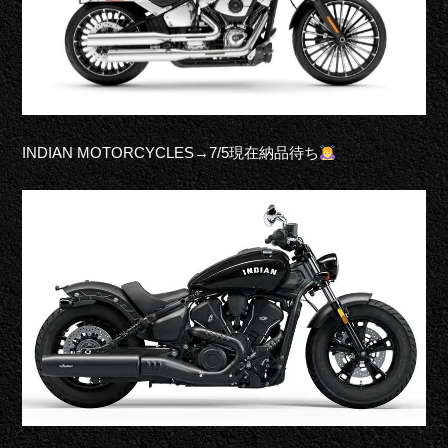
IND
I
AN MOTORCYCLES→7/5現在納品待ち