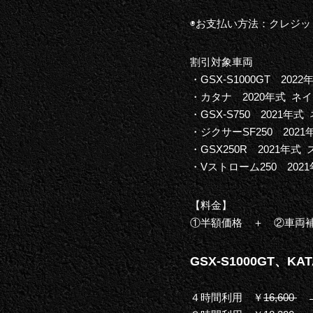
◉お支払い方法：クレジッ
割引対象車両
・
GSX-S1000GT 2
・
カタナ 2020年式 ネ
・
GSX-S750 2021年
・
ジクサーSF250 202
・
GSX250R 2021年
・
Vストローム250 20
【料金】
①半額価格 ＋ ②車両
GSX-S1000GT、KA
４時間利用 ￥
16,600
→ 