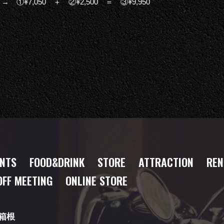
 ①¥7,050 ＋ ②¥2,500 ＝ ③¥9,950
ENTS
FOOD
&DRINK
STORE
ATTRACTION
REN
OFF MEETING
ONLINE STORE
箱根