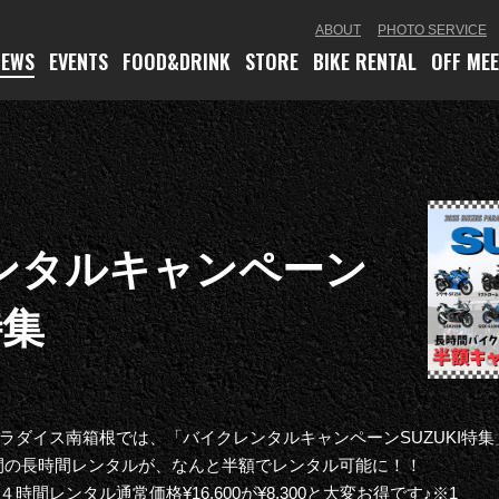
ABOUT
PHOTO SERVICE
NEWS
EVENTS
FOOD
&DRINK
STORE
BIKE RENTAL
OFF ME
ンタルキャンペーン
特集
ズパラダイス南箱根では、「バイクレンタルキャンペーンSUZUKI特
間の長時間レンタルが、なんと半額でレンタル可能に！！
も４時間レンタル通常価格¥16,600が¥8,300と大変お得です♪※1