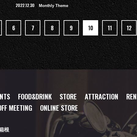
2022.12.30
Monthly Theme
6
7
8
9
10
11
12
ENTS
FOOD
&DRINK
STORE
ATTRACTION
REN
OFF MEETING
ONLINE STORE
箱根