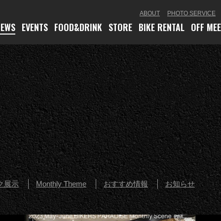
ABOUT
PHOTO SERVICE
NEWS
EVENTS
FOOD
&DRINK
STORE
BIKE RENTAL
OFF ME
ク展示
Monthly Theme
おすすめ情報
お知らせ