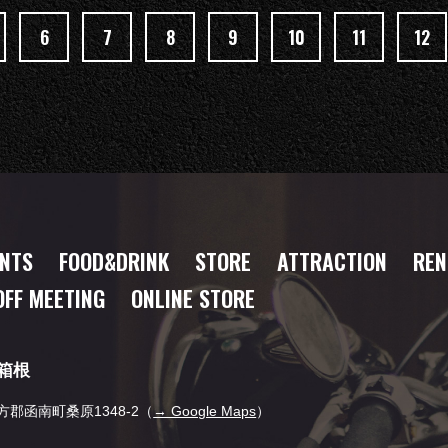
6
7
8
9
10
11
12
ENTS
FOOD
&DRINK
STORE
ATTRACTION
REN
OFF MEETING
ONLINE STORE
箱根
田方郡函南町桑原1348-2（
→ Google Maps
）