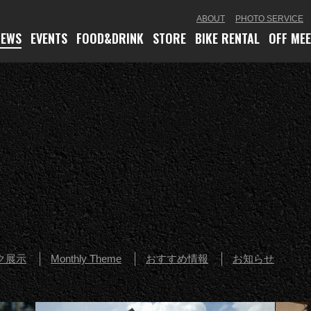
ABOUT
PHOTO SERVICE
NEWS
EVENTS
FOOD
&DRINK
STORE
BIKE RENTAL
OFF ME
ク展示
Monthly Theme
おすすめ情報
お知らせ