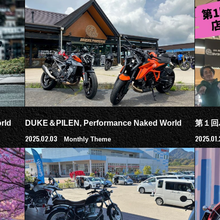
rld
DUKE＆PILEN, Performance Naked World
第１回
2025.02.03
2025.01.
Monthly Theme